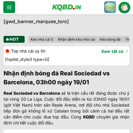
Bỏ
qua
nội
[gwd_banner_marquee_toro]
dung
🔥HOT
Kèo nhà cái 5
Nhận định kèo nhà cái
Kèo bóng đá
7m
Top nhà cái uy tín
Xem tất cả
[toplist_style3 type=G]
Nhận định bóng đá Real Sociedad vs
Barcelona, 03h00 ngày 19/01
Real Sociedad vs Barcelona
sẽ là trận cầu rất đáng được chú ý
tại vòng 20 La Liga. Cuộc đối đầu diễn ra lúc 03h00 ngày 19/01
(giờ Việt Nam) trên sân Reale Arena, nơi đội chủ nhà Sociedad
tiếp đón gã khổng lồ xứ Catalan trong bối cảnh cả hai đều rất
cần điểm cho cuộc đua top đầu. Cùng
KQBD
chuyên gia nhận
định chi tiết cuộc đối đầu.