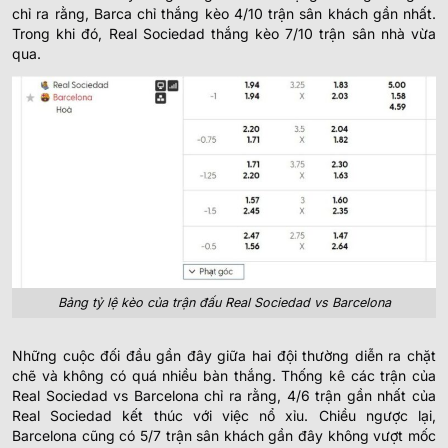
chỉ ra rằng, Barca chỉ thắng kèo 4/10 trận sân khách gần nhất.
Trong khi đó, Real Sociedad thắng kèo 7/10 trận sân nhà vừa
qua.
Bảng tỷ lệ kèo của trận đấu Real Sociedad vs Barcelona
Những cuộc đối đầu gần đây giữa hai đội thường diễn ra chặt
chẽ và không có quá nhiều bàn thắng. Thống kê các trận của
Real Sociedad vs Barcelona chỉ ra rằng, 4/6 trận gần nhất của
Real Sociedad kết thúc với việc nổ xỉu. Chiều ngược lại,
Barcelona cũng có 5/7 trận sân khách gần đây không vượt mốc