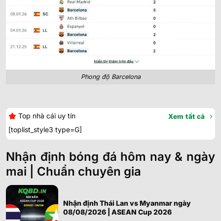
Phong độ Barcelona
Top nhà cái uy tín
Xem tất cả
[toplist_style3 type=G]
Nhận định bóng đá hôm nay & ngày
mai | Chuẩn chuyên gia
Nhận định Thái Lan vs Myanmar ngày
08/08/2026 | ASEAN Cup 2026