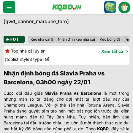
Bỏ
qua
nội
[gwd_banner_marquee_toro]
dung
🔥HOT
Kèo nhà cái 5
Nhận định kèo nhà cái
Kèo bóng đá
7m
Top nhà cái uy tín
Xem tất cả
[toplist_style3 type=G]
Nhận định bóng đá Slavia Praha vs
Barcelona, 03h00 ngày 22/01
Cuộc đối đầu giữa
Slavia Praha vs Barcelona
là một trong
những màn so tài đáng chờ đợi nhất tại lượt đấu này của
Champions League. Với lợi thế sân nhà Fortuna Arena, Slavia
Praha đang quyết tâm tạo nên một bất ngờ lớn trước đại diện
hùng mạnh đến từ Tây Ban Nha. Tuy nhiên, bản lĩnh của
Barcelona tại đấu trường châu lục luôn là một thách thức cực đại
mà bất kỳ đội bóng nào cũng phải e dè. Theo
KQBD
, đây sẽ là