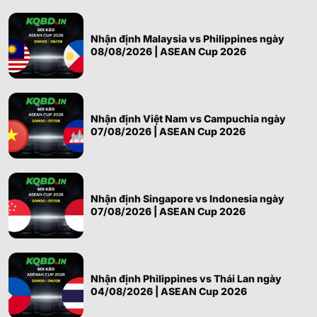
Nhận định Malaysia vs Philippines ngày
08/08/2026 | ASEAN Cup 2026
Nhận định Việt Nam vs Campuchia ngày
07/08/2026 | ASEAN Cup 2026
Nhận định Singapore vs Indonesia ngày
07/08/2026 | ASEAN Cup 2026
Nhận định Philippines vs Thái Lan ngày
04/08/2026 | ASEAN Cup 2026