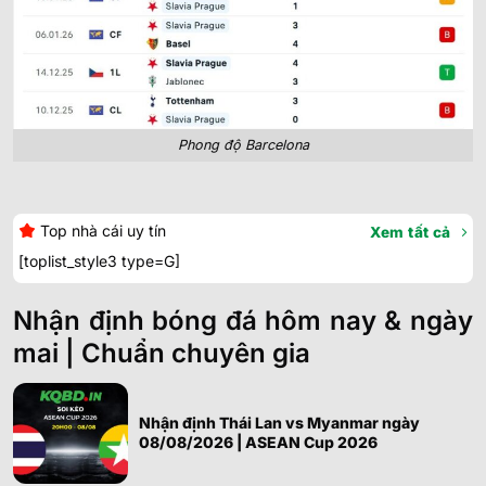
Phong độ Barcelona
Top nhà cái uy tín
Xem tất cả
[toplist_style3 type=G]
Nhận định bóng đá hôm nay & ngày
mai | Chuẩn chuyên gia
Nhận định Thái Lan vs Myanmar ngày
08/08/2026 | ASEAN Cup 2026