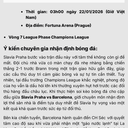
Thời gian: 03h00 ngày 22/01/2026 (Giờ Việt
Nam)
Địa điểm: Fortuna Arena (Prague)
Vòng 7 League Phase Champions League
Ý kiến chuyên gia nhận định bóng đá:
Slavia Praha bước vào trận đấu này với tâm thế không còn gì để
mất. Đội chủ nhà vừa có màn chạy đà nhẹ nhàng bằng chiến
thắng 2-1 trước Brann trong một trận giao hữu gần đây, giúp
các cầu thủ duy trì cảm giác bóng và sự tự tin cần thiết. Tuy
nhiên, tại đấu trường Champions League khắc nghiệt, phong độ
của họ vẫn là dấu hỏi lớn khi thường xuyên hụt hơi trước các đối
thủ hàng đầu châu lục. Khi thực hiện soi kèo bóng đá cho cặp
đấu giữa
Slavia Praha vs Barcelona
, giới chuyên môn nhận định
lợi thế sân nhà là điểm tựa duy nhất để Slavia hy vọng vào một
kết quả khả quan trước sức ép từ đối thủ.
Bên kia chiến tuyến, Barcelona hành quân đến CH Séc với quyết
tâm cao độ sau khi vừa phải nhận một “gáo nước lạnh” tại La