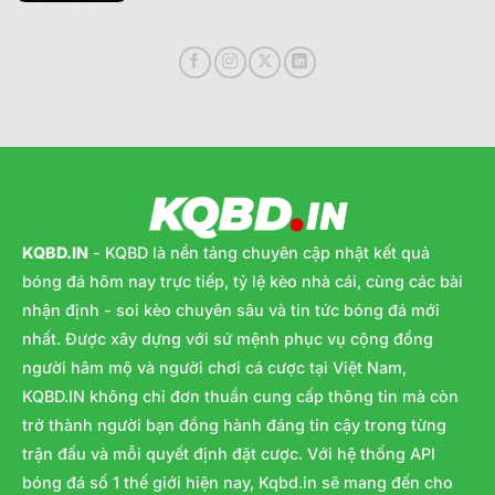
KQBD.IN
- KQBD là nền tảng chuyên cập nhật kết quả
bóng đá hôm nay trực tiếp, tỷ lệ kèo nhà cái, cùng các bài
nhận định - soi kèo chuyên sâu và tin tức bóng đá mới
nhất. Được xây dựng với sứ mệnh phục vụ cộng đồng
người hâm mộ và người chơi cá cược tại Việt Nam,
KQBD.IN không chỉ đơn thuần cung cấp thông tin mà còn
trở thành người bạn đồng hành đáng tin cậy trong từng
trận đấu và mỗi quyết định đặt cược. Với hệ thống API
bóng đá số 1 thế giới hiện nay, Kqbd.in sẽ mang đến cho