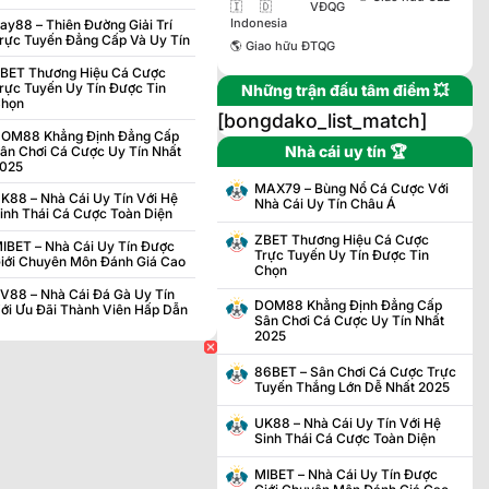
🇮🇩 VĐQG
Indonesia
ay88 – Thiên Đường Giải Trí
rực Tuyến Đẳng Cấp Và Uy Tín
🌎 Giao hữu ĐTQG
BET Thương Hiệu Cá Cược
rực Tuyến Uy Tín Được Tin
Những trận đấu tâm điểm 💥
họn
[bongdako_list_match]
OM88 Khẳng Định Đẳng Cấp
Nhà cái uy tín 🏆
ân Chơi Cá Cược Uy Tín Nhất
025
MAX79 – Bùng Nổ Cá Cược Với
K88 – Nhà Cái Uy Tín Với Hệ
Nhà Cái Uy Tín Châu Á
inh Thái Cá Cược Toàn Diện
ZBET Thương Hiệu Cá Cược
IBET – Nhà Cái Uy Tín Được
Trực Tuyến Uy Tín Được Tin
iới Chuyên Môn Đánh Giá Cao
Chọn
V88 – Nhà Cái Đá Gà Uy Tín
DOM88 Khẳng Định Đẳng Cấp
ới Ưu Đãi Thành Viên Hấp Dẫn
Sân Chơi Cá Cược Uy Tín Nhất
2025
86BET – Sân Chơi Cá Cược Trực
Tuyến Thắng Lớn Dễ Nhất 2025
UK88 – Nhà Cái Uy Tín Với Hệ
Sinh Thái Cá Cược Toàn Diện
MIBET – Nhà Cái Uy Tín Được