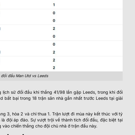
 đối đầu Man Utd vs Leeds
 lịch sử đối đầu khi thắng 41/98 lần gặp Leeds, trong khi đối
d bất bại trong 18 trận sân nhà gần nhất trước Leeds tại giải
g 3, hòa 2 và chỉ thua 1. Trận lượt đi mùa này kết thúc với tỷ
là đội áp đảo. Sự vượt trội về thành tích đối đầu, đặc biệt tại
ng vào chiến thắng cho đội chủ nhà ở trận đấu này.