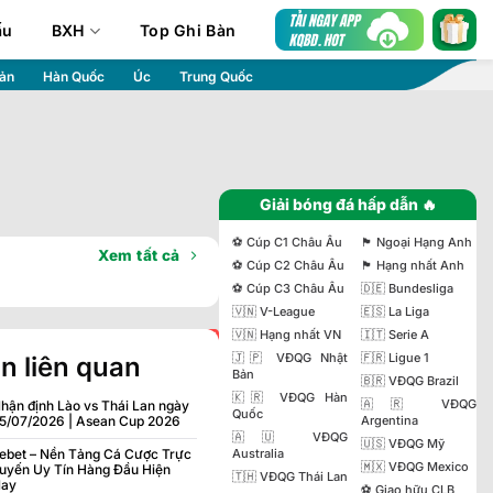
ấu
BXH
Top Ghi Bàn
ản
Hàn Quốc
Úc
Trung Quốc
Giải bóng đá hấp dẫn 🔥
⚽️ Cúp C1 Châu Âu
🏴󠁧󠁢󠁥󠁮󠁧󠁿 Ngoại Hạng Anh
Xem tất cả
⚽️ Cúp C2 Châu Âu
🏴󠁧󠁢󠁥󠁮󠁧󠁿 Hạng nhất Anh
⚽️ Cúp C3 Châu Âu
🇩🇪 Bundesliga
🇻🇳 V-League
🇪🇸 La Liga
🇻🇳 Hạng nhất VN
🇮🇹 Serie A
🇯🇵 VĐQG Nhật
🇫🇷 Ligue 1
in liên quan
Bản
🇧🇷 VĐQG Brazil
🇰🇷 VĐQG Hàn
🇦🇷 VĐQG
hận định Lào vs Thái Lan ngày
Quốc
Argentina
5/07/2026 | Asean Cup 2026
🇦🇺 VĐQG
🇺🇸 VĐQG Mỹ
Australia
ebet – Nền Tảng Cá Cược Trực
🇲🇽 VĐQG Mexico
uyến Uy Tín Hàng Đầu Hiện
🇹🇭 VĐQG Thái Lan
ay
⚽️ Giao hữu CLB