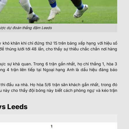
ược dự đoán thắng đậm Leeds
 khó khăn khi chỉ đứng thứ 15 trên bảng xếp hạng với hiệu số
để thủng lưới tới 48 lần, cho thấy sự thiếu chắc chắn nơi hàng
c sự khả quan. Trong 6 trận gần nhất, họ chỉ thắng 1, hòa 3
ong 4 trận liên tiếp tại Ngoại hạng Anh là dấu hiệu đáng báo
i thi đấu xa nhà. Họ hòa 5/6 trận sân khách gần nhất, trong đó
Điều này cho thấy đội bóng này biết cách phòng ngự và kéo trận
vs Leeds