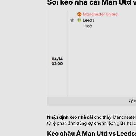
Soi kèo nhà cái Man Utd
Tỷ l
Nhận định kèo nhà cái
cho thấy Manchester 
tỷ lệ phản ánh đúng sự chênh lệch giữa hai độ
Kèo châu Á Man Utd vs Leeds