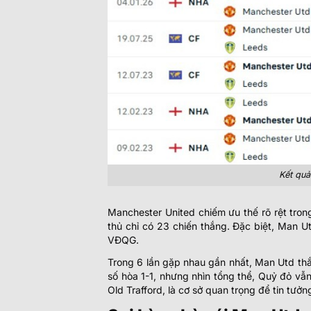
Kết quả
Manchester United chiếm ưu thế rõ rệt trong
thủ chỉ có 23 chiến thắng. Đặc biệt, Man Ut
VĐQG.
Trong 6 lần gặp nhau gần nhất, Man Utd thắn
số hòa 1-1, nhưng nhìn tổng thể, Quỷ đỏ vẫn 
Old Trafford, là cơ sở quan trọng để tin tưở