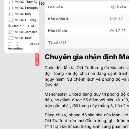
🇸🇪 VĐQG Thụy Sỹ
[social_share]
Loại kèo
Tỷ lệ kèo
🇪🇹 VĐQG Ethiopia
🇮🇶 VĐQG Iraq
Kèo châu Á
HDP 1.0
🇱🇾 VĐQG Li Băng
🌎 Giao hữu ĐTQG
Kèo tài xỉu
O/U 2.75
🇯🇲 VĐQG Jamaica
🇧🇷 VĐQG Brazil
Tỷ số
(FT)
🇦🇷 VĐQG
Argentina
Chuyên gia nhận định M
Cuộc đối đầu tại Old Trafford giữa Manchest
đội. Trong khi đội chủ nhà đang cạnh tranh 
nguy hiểm. Sự chênh lệch về phong độ và c
Quỷ đỏ.
Manchester United đang duy trì phong độ ổ
đấu, họ giành được 55 điểm với hiệu số +1
trận gần nhất, đội bóng này thắng 3, hòa 2 và 
Đáng chú ý, phong độ sân nhà của Man Utd l
Old Trafford trên mọi đấu trường, ghi được 
1/14 trận kể từ sau Giáng sinh cũng phản án