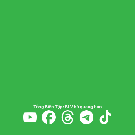
Tổng Biên Tập:
BLV hà quang báo