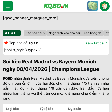
Bỏ
qua
nội
[gwd_banner_marquee_toro]
dung
🔥HOT
Kèo nhà cái 5
Nhận định kèo nhà cái
Kèo bóng đá
7m
Top nhà cái uy tín
Xem tất cả
[toplist_style3 type=G]
Soi kèo Real Madrid vs Bayern Munich
ngày 08/04/2026 | Champions League
KQBD
nhận định Real Madrid vs Bayern Munich dựa trên phong
độ ghi bàn ổn định của hai đội, chủ nhà thắng 4/5 trận sân nhà
gần nhất, đội khách thắng 4/6 trận gần đây. Trận đấu hứa hẹn
nhiều bàn thắng với thế trận cởi mở. Khả năng chia điểm khá rõ
ràng.
Loại kèo
Tỷ lệ kèo
Dự đoán