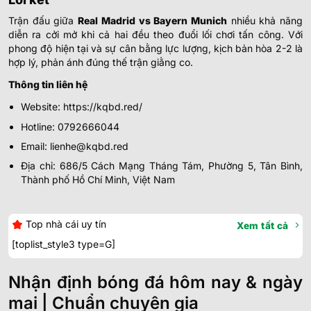
Trận đấu giữa
Real Madrid vs Bayern Munich
nhiều khả năng
diễn ra cởi mở khi cả hai đều theo đuổi lối chơi tấn công. Với
phong độ hiện tại và sự cân bằng lực lượng, kịch bản hòa 2-2 là
hợp lý, phản ánh đúng thế trận giằng co.
Thông tin liên hệ
Website: https://kqbd.red/
Hotline: 0792666044
Email:
lienhe@kqbd.red
Địa chỉ: 686/5 Cách Mạng Tháng Tám, Phường 5, Tân Bình,
Thành phố Hồ Chí Minh, Việt Nam
Top nhà cái uy tín
Xem tất cả
[toplist_style3 type=G]
Nhận định bóng đá hôm nay & ngày
mai | Chuẩn chuyên gia