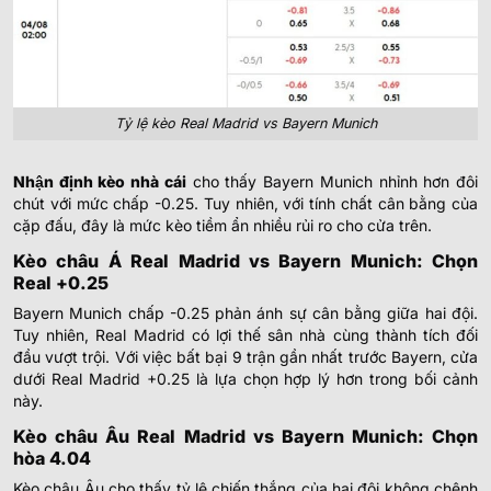
Tỷ lệ kèo Real Madrid vs Bayern Munich
Nhận định kèo nhà cái
cho thấy Bayern Munich nhỉnh hơn đôi
chút với mức chấp -0.25. Tuy nhiên, với tính chất cân bằng của
cặp đấu, đây là mức kèo tiềm ẩn nhiều rủi ro cho cửa trên.
Kèo châu Á Real Madrid vs Bayern Munich: Chọn
Real +0.25
Bayern Munich chấp -0.25 phản ánh sự cân bằng giữa hai đội.
Tuy nhiên, Real Madrid có lợi thế sân nhà cùng thành tích đối
đầu vượt trội. Với việc bất bại 9 trận gần nhất trước Bayern, cửa
dưới Real Madrid +0.25 là lựa chọn hợp lý hơn trong bối cảnh
này.
Kèo châu Âu Real Madrid vs Bayern Munich: Chọn
hòa 4.04
Kèo châu Âu cho thấy tỷ lệ chiến thắng của hai đội không chênh