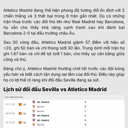
Atletico Madrid đang thể hiện phong độ tương đối ổn định với 3
chiến thắng và 3 thất bại trong 6 trận gần nhất. Dù có những
trận thua trước các đối thủ lớn như Real Madrid hay Barcelona,
họ vẫn cho thấy khả năng cạnh tranh cao khi đánh bại
Barcelona 2-0 tại đấu trường châu Âu.
Sau 30 vòng đấu, Atletico Madrid giành 57 điểm với hiệu số
+20, ghi 50 bàn và chỉ thủng lưới 30 lần. Trung bình mỗi trận họ
ghi 1.67 bàn và chỉ để lọt lưới 1 bàn, cho thấy sự cân bằng giữa
công và thủ.
Đáng chú ý, Atletico Madrid thường chơi tốt trước các đội bóng
yếu hơn và biết cách tận dụng sai lầm của đối thủ. Điều này giúp
họ có lợi thế rõ ràng khi đối đầu Sevilla đang sa sút.
Lịch sử đối đầu Sevilla vs Atletico Madrid