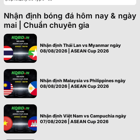
Nhận định bóng đá hôm nay & ngày
mai | Chuẩn chuyên gia
Nhận định Thái Lan vs Myanmar ngày
08/08/2026 | ASEAN Cup 2026
Nhận định Malaysia vs Philippines ngày
08/08/2026 | ASEAN Cup 2026
Nhận định Việt Nam vs Campuchia ngày
07/08/2026 | ASEAN Cup 2026