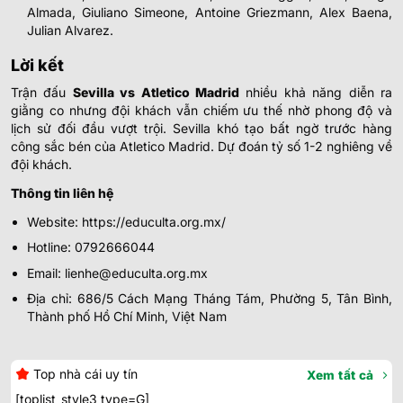
Almada, Giuliano Simeone, Antoine Griezmann, Alex Baena,
Julian Alvarez.
Lời kết
Trận đấu
Sevilla vs Atletico Madrid
nhiều khả năng diễn ra
giằng co nhưng đội khách vẫn chiếm ưu thế nhờ phong độ và
lịch sử đối đầu vượt trội. Sevilla khó tạo bất ngờ trước hàng
công sắc bén của Atletico Madrid. Dự đoán tỷ số 1-2 nghiêng về
đội khách.
Thông tin liên hệ
Website: https://educulta.org.mx/
Hotline: 0792666044
Email:
lienhe@educulta.org.mx
Địa chỉ: 686/5 Cách Mạng Tháng Tám, Phường 5, Tân Bình,
Thành phố Hồ Chí Minh, Việt Nam
Top nhà cái uy tín
Xem tất cả
[toplist_style3 type=G]