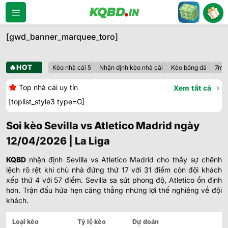
Bỏ
qua
nội
[gwd_banner_marquee_toro]
dung
🔥HOT
Kèo nhà cái 5
Nhận định kèo nhà cái
Kèo bóng đá
7m
Top nhà cái uy tín
Xem tất cả
[toplist_style3 type=G]
Soi kèo Sevilla vs Atletico Madrid ngày
12/04/2026 | La Liga
KQBD
nhận định Sevilla vs Atletico Madrid cho thấy sự chênh
lệch rõ rệt khi chủ nhà đứng thứ 17 với 31 điểm còn đội khách
xếp thứ 4 với 57 điểm. Sevilla sa sút phong độ, Atletico ổn định
hơn. Trận đấu hứa hẹn căng thẳng nhưng lợi thế nghiêng về đội
khách.
Loại kèo
Tỷ lệ kèo
Dự đoán