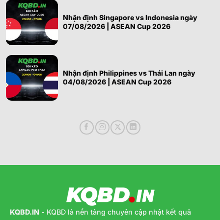
Nhận định Singapore vs Indonesia ngày
07/08/2026 | ASEAN Cup 2026
Nhận định Philippines vs Thái Lan ngày
04/08/2026 | ASEAN Cup 2026
KQBD.IN
- KQBD là nền tảng chuyên cập nhật kết quả