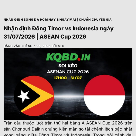
NHẬN ĐỊNH BÓNG ĐÁ HÔM NAY & NGÀY MAI | CHUẨN CHUYÊN GIA
Nhận định Đông Timor vs Indonesia ngày
31/07/2026 | ASEAN Cup 2026
ĐĂNG VÀO
THÁNG 7 29, 2026
BỞI
SEO
Trận cầu thuộc lượt trận thứ hai bảng A ASEAN Cup 2026 trên
sân Chonburi Daikin chứng kiến màn so tài chênh lệch bậc nhất
vòng bảng giữa Đông Timor và Indonesia. Trong bối cảnh đại