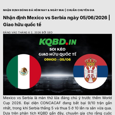
NHẬN ĐỊNH BÓNG ĐÁ HÔM NAY & NGÀY MAI | CHUẨN CHUYÊN GIA
Nhận định Mexico vs Serbia ngày 05/06/2026 |
Giao hữu quốc tế
ĐĂNG VÀO
THÁNG 6 2, 2026
BỞI
SEO
Mexico vs Serbia là màn thử lửa đáng chú ý trước thềm World
Cup 2026. Đại diện CONCACAF đang bất bại 9/10 trận gần
nhất, trong khi Serbia thắng 5 và thua 5 ở 10 lần ra sân vừa qua.
Dựa trên phân tích KQBD gần đây, chuyên gia cho rằng cuộc