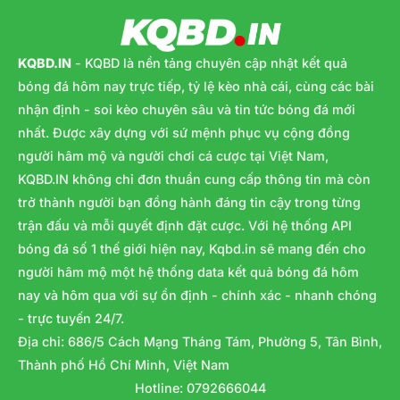
KQBD.IN
- KQBD là nền tảng chuyên cập nhật kết quả
bóng đá hôm nay trực tiếp, tỷ lệ kèo nhà cái, cùng các bài
nhận định - soi kèo chuyên sâu và tin tức bóng đá mới
nhất. Được xây dựng với sứ mệnh phục vụ cộng đồng
người hâm mộ và người chơi cá cược tại Việt Nam,
KQBD.IN không chỉ đơn thuần cung cấp thông tin mà còn
trở thành người bạn đồng hành đáng tin cậy trong từng
trận đấu và mỗi quyết định đặt cược. Với hệ thống API
bóng đá số 1 thế giới hiện nay, Kqbd.in sẽ mang đến cho
người hâm mộ một hệ thống data kết quả bóng đá hôm
nay và hôm qua với sự ổn định - chính xác - nhanh chóng
- trực tuyến 24/7.
Địa chỉ: 686/5 Cách Mạng Tháng Tám, Phường 5, Tân Bình,
Thành phố Hồ Chí Minh, Việt Nam
Hotline: 0792666044