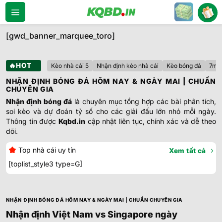
Bỏ
qua
nội
[gwd_banner_marquee_toro]
dung
🔥HOT
Kèo nhà cái 5
Nhận định kèo nhà cái
Kèo bóng đá
7m
NHẬN ĐỊNH BÓNG ĐÁ HÔM NAY & NGÀY MAI | CHUẨN
CHUYÊN GIA
Nhận định bóng đá
là chuyên mục tổng hợp các bài phân tích,
soi kèo và dự đoán tỷ số cho các giải đấu lớn nhỏ mỗi ngày.
Thông tin được
Kqbd.in
cập nhật liên tục, chính xác và dễ theo
dõi.
Top nhà cái uy tín
Xem tất cả
[toplist_style3 type=G]
NHẬN ĐỊNH BÓNG ĐÁ HÔM NAY & NGÀY MAI | CHUẨN CHUYÊN GIA
Nhận định Việt Nam vs Singapore ngày