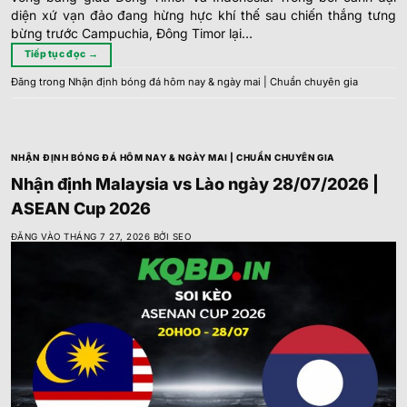
diện xứ vạn đảo đang hừng hực khí thế sau chiến thắng tưng
bừng trước Campuchia, Đông Timor lại…
Tiếp tục đọc
→
Đăng trong
Nhận định bóng đá hôm nay & ngày mai | Chuẩn chuyên gia
NHẬN ĐỊNH BÓNG ĐÁ HÔM NAY & NGÀY MAI | CHUẨN CHUYÊN GIA
Nhận định Malaysia vs Lào ngày 28/07/2026 |
ASEAN Cup 2026
ĐĂNG VÀO
THÁNG 7 27, 2026
BỞI
SEO