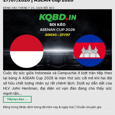
ĐĂNG VÀO
THÁNG 7 25, 2026
BỞI
SEO
Cuộc đọ sức giữa Indonesia và Campuchia ở lượt trận tiếp theo
tại bảng A ASEAN Cup 2026 là màn thử sức cởi mở khi hai đội
sở hữu chất lượng nhân sự rất chênh lệch. Dưới sự dẫn dắt của
HLV John Herdman, đại diện xứ vạn đảo đang cho thấy sức
mạnh tấn…
Tiếp tục đọc
→
Đăng trong
Nhận định bóng đá hôm nay & ngày mai | Chuẩn chuyên gia