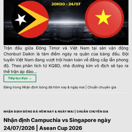
Trận đấu giữa Đông Timor và Việt Nam tại sân vận động
Chonburi Daikin là tâm điểm ngày ra quân của bảng đấu. Đội
tuyển Việt Nam đang vượt trội hoàn toàn về đẳng cấp lẫn phong
độ. Theo phân tích từ KQBD, nhà đương kim vô địch sẽ tạo ra
thế trận áp đảo…
Tiếp tục đọc
→
Đăng trong
Nhận định bóng đá hôm nay & ngày mai | Chuẩn chuyên gia
NHẬN ĐỊNH BÓNG ĐÁ HÔM NAY & NGÀY MAI | CHUẨN CHUYÊN GIA
Nhận định Campuchia vs Singapore ngày
24/07/2026 | Asean Cup 2026